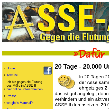
20 Tage - 20.000 U
>
Home
>
Termine
In 20 Tagen 2
der Asse samme
Ich bin gegen die Flutung
des Mülls in ASSE II
ehrgeiziges Zi
>
hier online unterschreiben
das ist gut angelegt, den
>
Presse
verhindern und ein aktiv
>
wo gibt's Material?
ASSE II durchsetzen. 20.