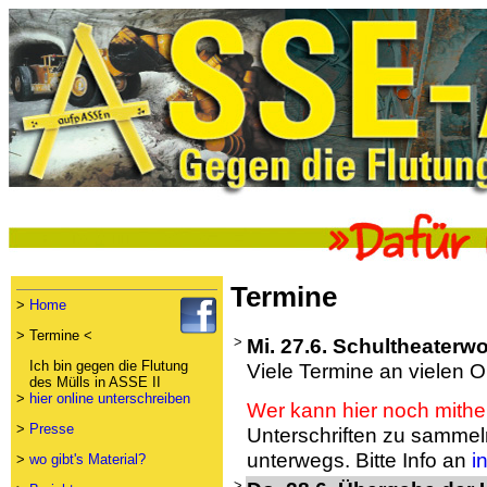
Termine
>
Home
> Termine <
>
Mi. 27.6. Schultheater
Ich bin gegen die Flutung
Viele Termine an vielen O
des Mülls in ASSE II
>
hier online unterschreiben
Wer kann hier noch mithe
>
Presse
Unterschriften zu sammeln
unterwegs. Bitte Info an
i
>
wo gibt's Material?
>