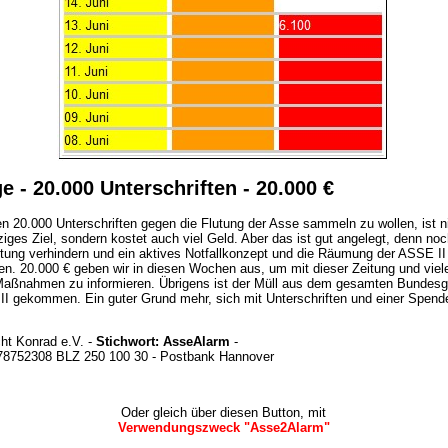
e - 20.000 Unterschriften - 20.000 €
en 20.000 Unterschriften gegen die Flutung der Asse sammeln zu wollen, ist n
ziges Ziel, sondern kostet auch viel Geld. Aber das ist gut angelegt, denn no
lutung verhindern und ein aktives Notfallkonzept und die Räumung der ASSE II
en. 20.000 € geben wir in diesen Wochen aus, um mit dieser Zeitung und viel
Maßnahmen zu informieren. Übrigens ist der Müll aus dem gesamten Bundesge
II gekommen. Ein guter Grund mehr, sich mit Unterschriften und einer Spend
t Konrad e.V. -
Stichwort: AsseAlarm
-
378752308 BLZ 250 100 30 - Postbank Hannover
Oder gleich über diesen Button, mit
Verwendungszweck "Asse2Alarm"