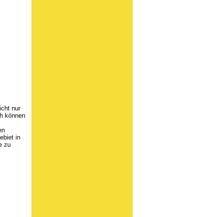
icht nur
ch können
en
biet in
e zu