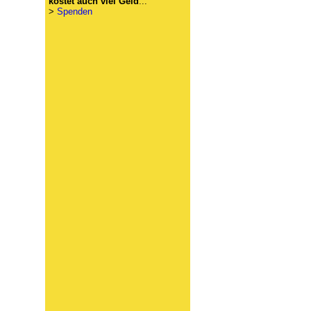
kostet auch viel Geld
...
>
Spenden