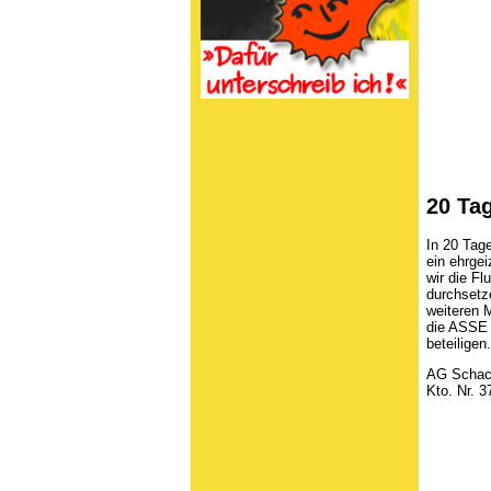
20 Tag
In 20 Tag
ein ehrgei
wir die F
durchsetz
weiteren 
die ASSE 
beteiligen.
AG Schach
Kto. Nr. 